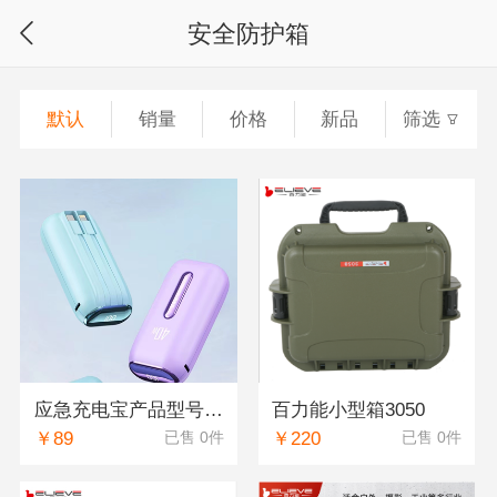
安全防护箱
默认
销量
价格
新品
筛选
应急充电宝产品型号K-X103 紫色绿色电池21700*2（10000）容量
百力能小型箱3050
￥89
￥220
已售 0件
已售 0件