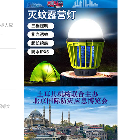
投标人应
..
招标文