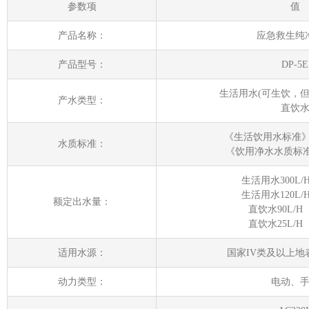
参数项
值
产品名称：
应急救生纯
产品型号：
DP-5E
生活用水(可生饮，但
产水类型：
直饮
《生活饮用水标准》GB
水质标准：
《饮用净水水质标准》C
生活用水300L
生活用水120L
额定出水量：
直饮水90L/
直饮水25L/
适用水源：
国家IV类及以上地
动力类型：
电动、