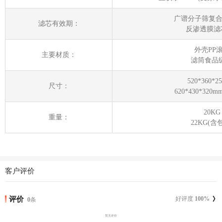
广谱分子筛复合
滤芯有效期：
反渗透膜滤
外壳PP
主要材质：
滤筒食品级
520*360*2
尺寸：
620*430*320
20KG
重量：
22KG(含
客户评价
评价
好评度
100
%
0
条
暂无评价