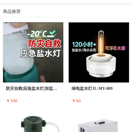
商品推荐
防灾自救|应急盐水灯|加盐水就亮
绿电盐水灯JL-MY-009
￥100
￥60