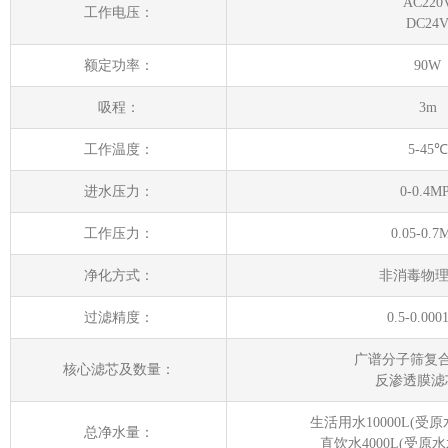
AC220
工作电压：
DC24
额定功率：
90W
吸程：
3m
工作温度：
5-45℃
进水压力：
0-0.4M
工作压力：
0.05-0.7
净化方式：
非消毒物
过滤精度：
0.5-0.000
广谱分子筛复合
核心滤芯及数量：
反渗透膜滤
生活用水10000L(受
总净水量：
直饮水4000L(受原